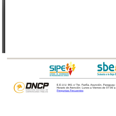
E.E.U.U. 961 c/ Tte. Fariña. Asunción, Paraguay 
Horario de Atención: Lunes a Viernes de 07:00 a
Preguntas Frecuentes