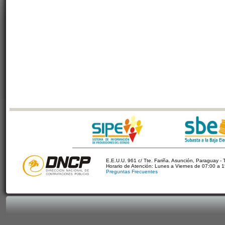
E.E.U.U. 961 c/ Tte. Fariña. Asunción, Paraguay - 
Horario de Atención: Lunes a Viernes de 07:00 a 
Preguntas Frecuentes