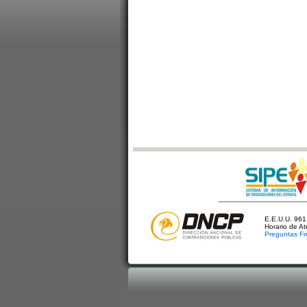
E.E.U.U. 961 
Horario de A
Preguntas Fr