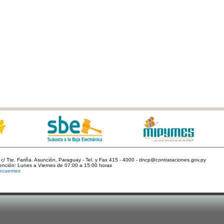
c/ Tte. Fariña. Asunción, Paraguay - Tel. y Fax 415 - 4000 - dncp@contrataciones.gov.py
tención: Lunes a Viernes de 07:00 a 15:00 horas
ecuentes