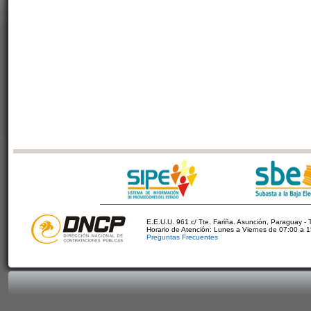
E.E.U.U. 961 c/ Tte. Fariña. Asunción, Paraguay - 
Horario de Atención: Lunes a Viernes de 07:00 a 
Preguntas Frecuentes