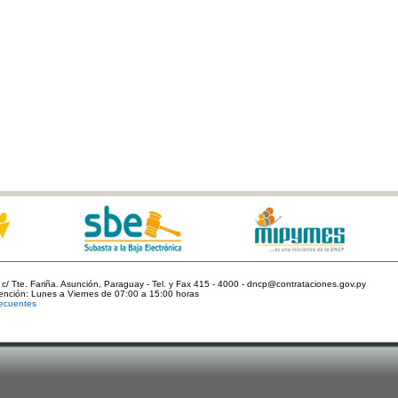
c/ Tte. Fariña. Asunción, Paraguay - Tel. y Fax 415 - 4000 - dncp@contrataciones.gov.py
tención: Lunes a Viernes de 07:00 a 15:00 horas
ecuentes