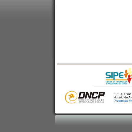
E.E.U.U. 961 
Horario de A
Preguntas Fr