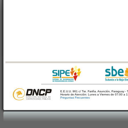
E.E.U.U. 961 c/ Tte. Fariña. Asunción, Paraguay - 
Horario de Atención: Lunes a Viernes de 07:00 a 
Preguntas Frecuentes