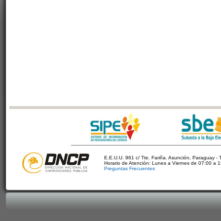
E.E.U.U. 961 c/ Tte. Fariña. Asunción, Paraguay - 
Horario de Atención: Lunes a Viernes de 07:00 a 
Preguntas Frecuentes