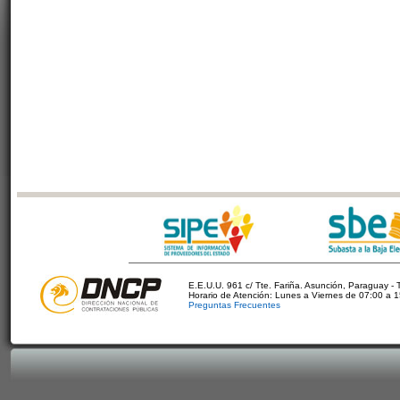
E.E.U.U. 961 c/ Tte. Fariña. Asunción, Paraguay - 
Horario de Atención: Lunes a Viernes de 07:00 a 
Preguntas Frecuentes