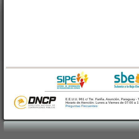
E.E.U.U. 961 c/ Tte. Fariña. Asunción, Paraguay - 
Horario de Atención: Lunes a Viernes de 07:00 a 
Preguntas Frecuentes