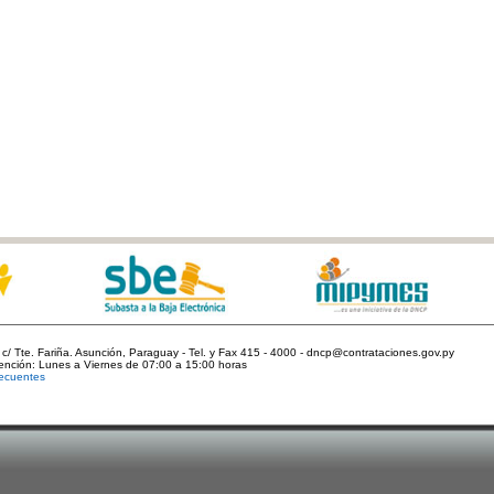
c/ Tte. Fariña. Asunción, Paraguay - Tel. y Fax 415 - 4000 - dncp@contrataciones.gov.py
tención: Lunes a Viernes de 07:00 a 15:00 horas
ecuentes