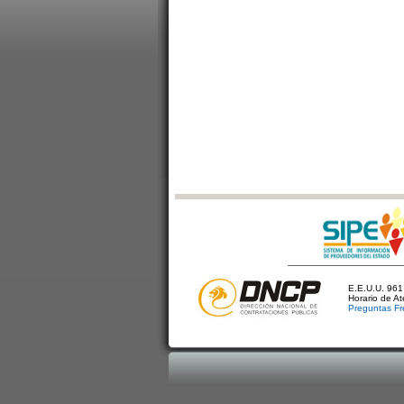
E.E.U.U. 961 
Horario de A
Preguntas Fr