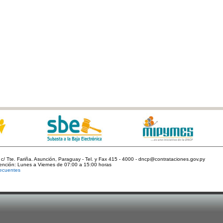
c/ Tte. Fariña. Asunción, Paraguay - Tel. y Fax 415 - 4000 - dncp@contrataciones.gov.py
tención: Lunes a Viernes de 07:00 a 15:00 horas
ecuentes