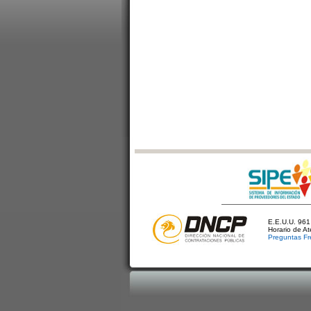
E.E.U.U. 961 
Horario de A
Preguntas Fr