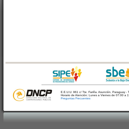
E.E.U.U. 961 c/ Tte. Fariña. Asunción, Paraguay - 
Horario de Atención: Lunes a Viernes de 07:00 a 
Preguntas Frecuentes