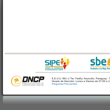
E.E.U.U. 961 c/ Tte. Fariña. Asunción, Paraguay - 
Horario de Atención: Lunes a Viernes de 07:00 a 
Preguntas Frecuentes