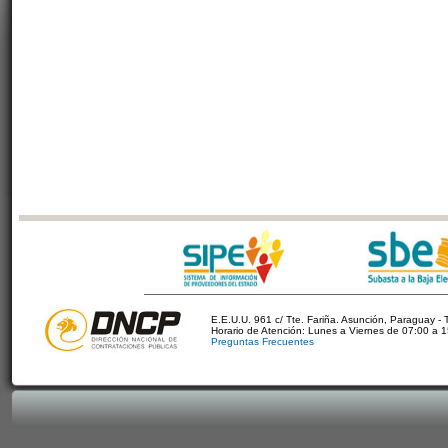
E.E.U.U. 961 c/ Tte. Fariña. Asunción, Paraguay - 
Horario de Atención: Lunes a Viernes de 07:00 a 
Preguntas Frecuentes