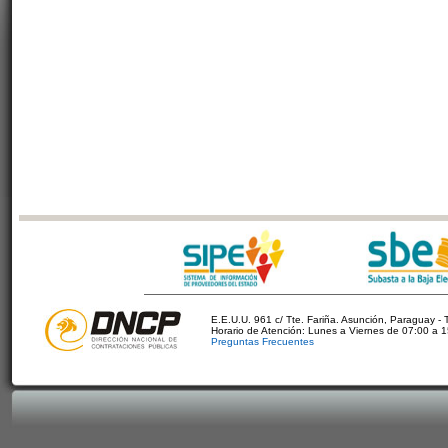
E.E.U.U. 961 c/ Tte. Fariña. Asunción, Paraguay - 
Horario de Atención: Lunes a Viernes de 07:00 a 
Preguntas Frecuentes