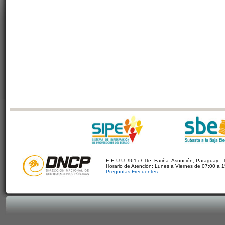
E.E.U.U. 961 c/ Tte. Fariña. Asunción, Paraguay - 
Horario de Atención: Lunes a Viernes de 07:00 a 
Preguntas Frecuentes