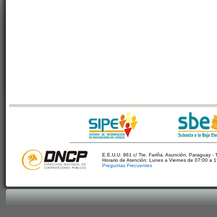
E.E.U.U. 961 c/ Tte. Fariña. Asunción, Paraguay - 
Horario de Atención: Lunes a Viernes de 07:00 a 
Preguntas Frecuentes