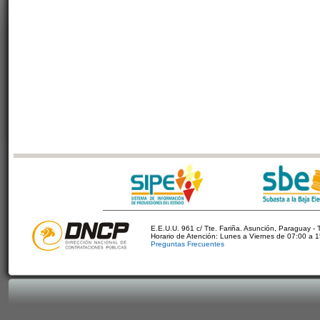
E.E.U.U. 961 c/ Tte. Fariña. Asunción, Paraguay - 
Horario de Atención: Lunes a Viernes de 07:00 a 
Preguntas Frecuentes