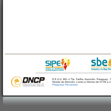
E.E.U.U. 961 c/ Tte. Fariña. Asunción, Paraguay - 
Horario de Atención: Lunes a Viernes de 07:00 a 
Preguntas Frecuentes