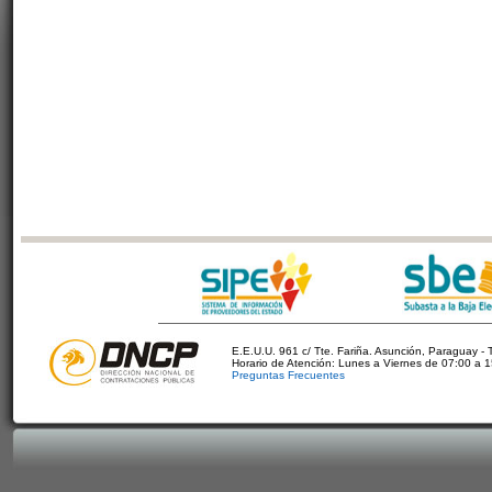
E.E.U.U. 961 c/ Tte. Fariña. Asunción, Paraguay - 
Horario de Atención: Lunes a Viernes de 07:00 a 
Preguntas Frecuentes