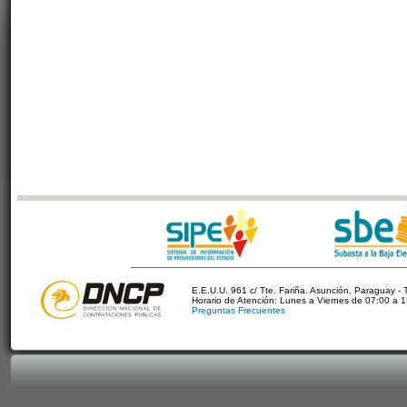
E.E.U.U. 961 c/ Tte. Fariña. Asunción, Paraguay - 
Horario de Atención: Lunes a Viernes de 07:00 a 
Preguntas Frecuentes