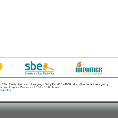
c/ Tte. Fariña. Asunción, Paraguay - Tel. y Fax 415 - 4000 - dncp@contrataciones.gov.py
tención: Lunes a Viernes de 07:00 a 15:00 horas
ecuentes