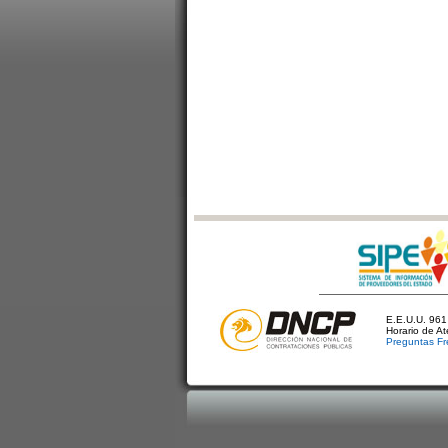
E.E.U.U. 961 
Horario de A
Preguntas Fr