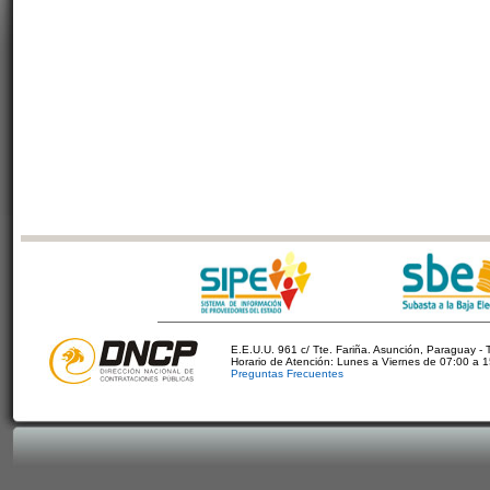
E.E.U.U. 961 c/ Tte. Fariña. Asunción, Paraguay - 
Horario de Atención: Lunes a Viernes de 07:00 a 
Preguntas Frecuentes