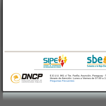
E.E.U.U. 961 c/ Tte. Fariña. Asunción, Paraguay - 
Horario de Atención: Lunes a Viernes de 07:00 a 
Preguntas Frecuentes