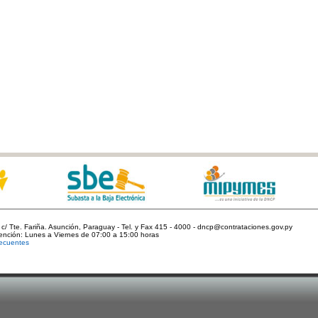
c/ Tte. Fariña. Asunción, Paraguay - Tel. y Fax 415 - 4000 - dncp@contrataciones.gov.py
tención: Lunes a Viernes de 07:00 a 15:00 horas
ecuentes