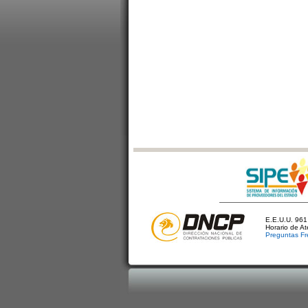
E.E.U.U. 961 
Horario de A
Preguntas Fr