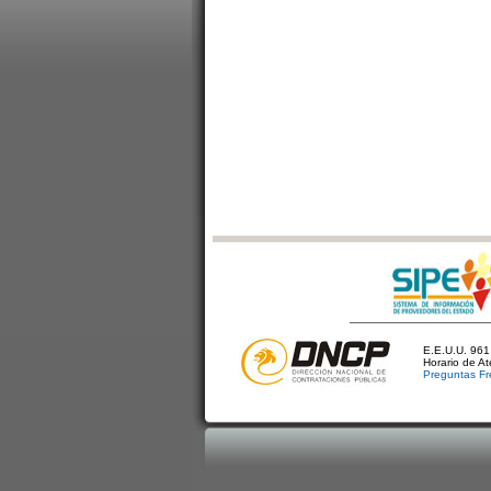
E.E.U.U. 961 
Horario de A
Preguntas Fr