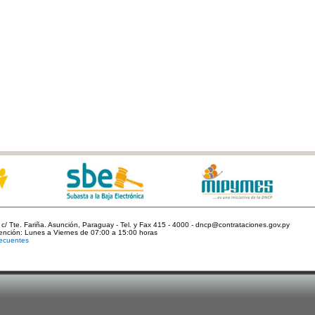
c/ Tte. Fariña. Asunción, Paraguay - Tel. y Fax 415 - 4000 - dncp@contrataciones.gov.py
tención: Lunes a Viernes de 07:00 a 15:00 horas
ecuentes