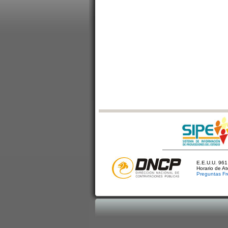
E.E.U.U. 961 
Horario de A
Preguntas Fr