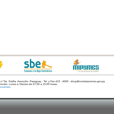
c/ Tte. Fariña. Asunción, Paraguay - Tel. y Fax 415 - 4000 - dncp@contrataciones.gov.py
tención: Lunes a Viernes de 07:00 a 15:00 horas
ecuentes