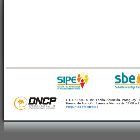
E.E.U.U. 961 c/ Tte. Fariña. Asunción, Paraguay - 
Horario de Atención: Lunes a Viernes de 07:00 a 
Preguntas Frecuentes