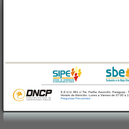
E.E.U.U. 961 c/ Tte. Fariña. Asunción, Paraguay - 
Horario de Atención: Lunes a Viernes de 07:00 a 
Preguntas Frecuentes