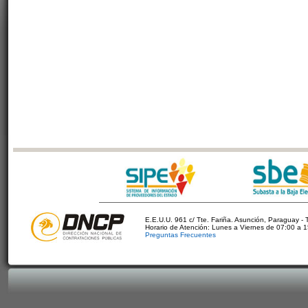
E.E.U.U. 961 c/ Tte. Fariña. Asunción, Paraguay - 
Horario de Atención: Lunes a Viernes de 07:00 a 
Preguntas Frecuentes