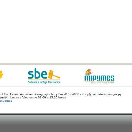
c/ Tte. Fariña. Asunción, Paraguay - Tel. y Fax 415 - 4000 - dncp@contrataciones.gov.py
tención: Lunes a Viernes de 07:00 a 15:00 horas
ecuentes