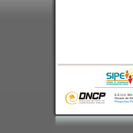
E.E.U.U. 961 
Horario de A
Preguntas Fr