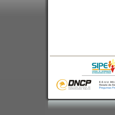
E.E.U.U. 961 
Horario de A
Preguntas Fr