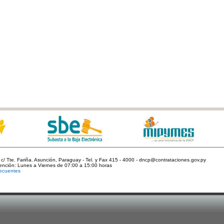
c/ Tte. Fariña. Asunción, Paraguay - Tel. y Fax 415 - 4000 - dncp@contrataciones.gov.py
tención: Lunes a Viernes de 07:00 a 15:00 horas
ecuentes