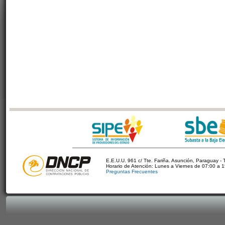
E.E.U.U. 961 c/ Tte. Fariña. Asunción, Paraguay - 
Horario de Atención: Lunes a Viernes de 07:00 a 
Preguntas Frecuentes