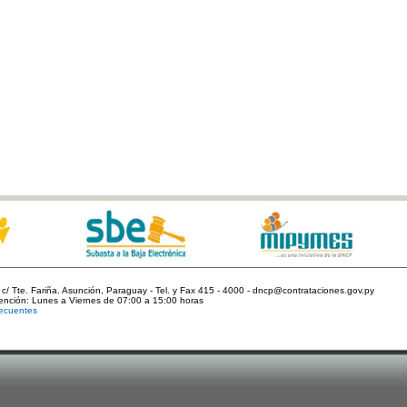
c/ Tte. Fariña. Asunción, Paraguay - Tel. y Fax 415 - 4000 - dncp@contrataciones.gov.py
tención: Lunes a Viernes de 07:00 a 15:00 horas
ecuentes