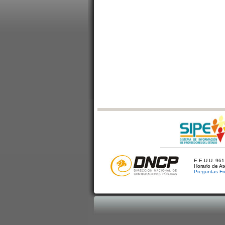
E.E.U.U. 961 
Horario de A
Preguntas Fr