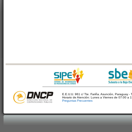
E.E.U.U. 961 c/ Tte. Fariña. Asunción, Paraguay - 
Horario de Atención: Lunes a Viernes de 07:00 a 
Preguntas Frecuentes