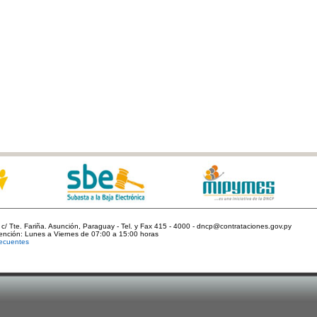
c/ Tte. Fariña. Asunción, Paraguay - Tel. y Fax 415 - 4000 - dncp@contrataciones.gov.py
tención: Lunes a Viernes de 07:00 a 15:00 horas
ecuentes