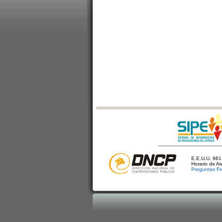
E.E.U.U. 961 
Horario de A
Preguntas Fr