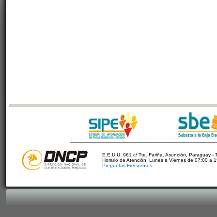
E.E.U.U. 961 c/ Tte. Fariña. Asunción, Paraguay - 
Horario de Atención: Lunes a Viernes de 07:00 a 
Preguntas Frecuentes