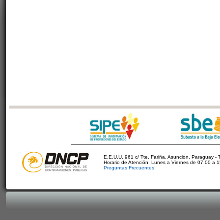
E.E.U.U. 961 c/ Tte. Fariña. Asunción, Paraguay - 
Horario de Atención: Lunes a Viernes de 07:00 a 
Preguntas Frecuentes