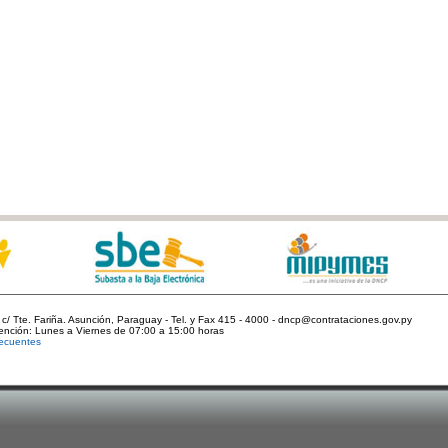
c/ Tte. Fariña. Asunción, Paraguay - Tel. y Fax 415 - 4000 - dncp@contrataciones.gov.py
tención: Lunes a Viernes de 07:00 a 15:00 horas
ecuentes