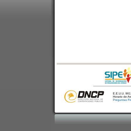
E.E.U.U. 961 
Horario de A
Preguntas Fr