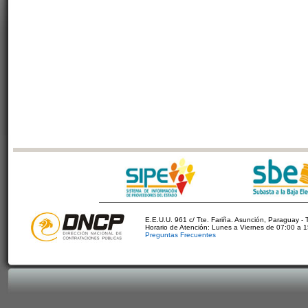
E.E.U.U. 961 c/ Tte. Fariña. Asunción, Paraguay - 
Horario de Atención: Lunes a Viernes de 07:00 a 
Preguntas Frecuentes