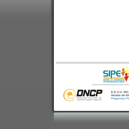
E.E.U.U. 961 
Horario de A
Preguntas Fr