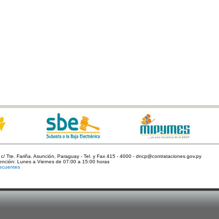
c/ Tte. Fariña. Asunción, Paraguay - Tel. y Fax 415 - 4000 - dncp@contrataciones.gov.py
tención: Lunes a Viernes de 07:00 a 15:00 horas
ecuentes