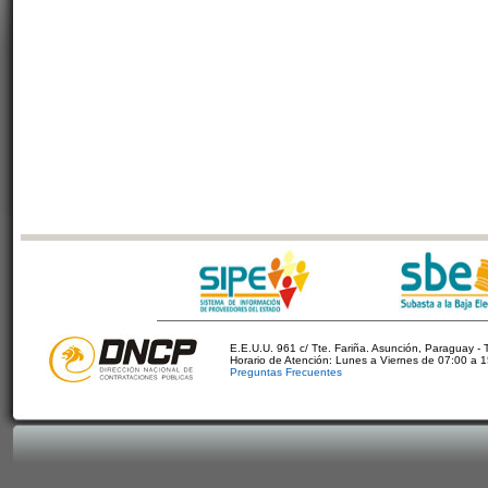
E.E.U.U. 961 c/ Tte. Fariña. Asunción, Paraguay - 
Horario de Atención: Lunes a Viernes de 07:00 a 
Preguntas Frecuentes