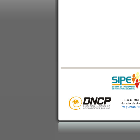
E.E.U.U. 961 
Horario de A
Preguntas Fr