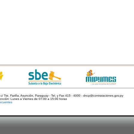
c/ Tte. Fariña. Asunción, Paraguay - Tel. y Fax 415 - 4000 - dncp@contrataciones.gov.py
tención: Lunes a Viernes de 07:00 a 15:00 horas
ecuentes