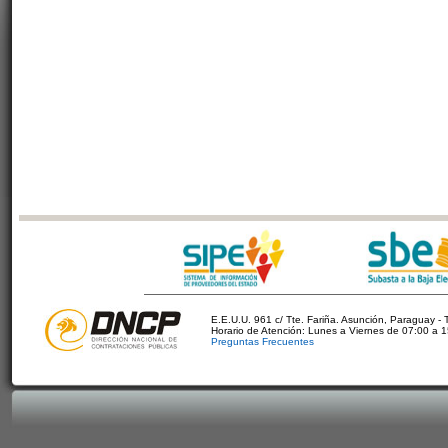
E.E.U.U. 961 c/ Tte. Fariña. Asunción, Paraguay - 
Horario de Atención: Lunes a Viernes de 07:00 a 
Preguntas Frecuentes