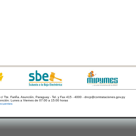
c/ Tte. Fariña. Asunción, Paraguay - Tel. y Fax 415 - 4000 - dncp@contrataciones.gov.py
tención: Lunes a Viernes de 07:00 a 15:00 horas
ecuentes