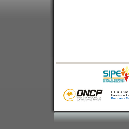
E.E.U.U. 961 
Horario de A
Preguntas Fr