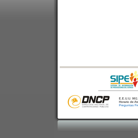
E.E.U.U. 961 
Horario de A
Preguntas Fr