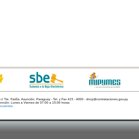
c/ Tte. Fariña. Asunción, Paraguay - Tel. y Fax 415 - 4000 - dncp@contrataciones.gov.py
tención: Lunes a Viernes de 07:00 a 15:00 horas
ecuentes