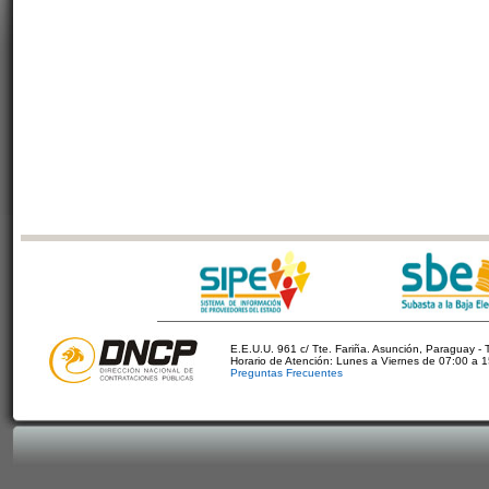
E.E.U.U. 961 c/ Tte. Fariña. Asunción, Paraguay - 
Horario de Atención: Lunes a Viernes de 07:00 a 
Preguntas Frecuentes