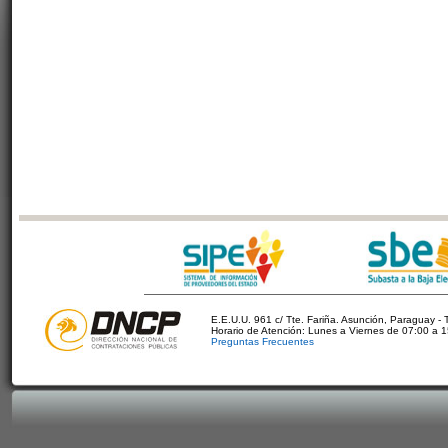
E.E.U.U. 961 c/ Tte. Fariña. Asunción, Paraguay - 
Horario de Atención: Lunes a Viernes de 07:00 a 
Preguntas Frecuentes