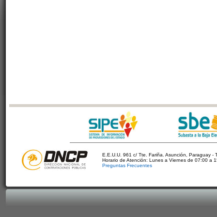
E.E.U.U. 961 c/ Tte. Fariña. Asunción, Paraguay - 
Horario de Atención: Lunes a Viernes de 07:00 a 
Preguntas Frecuentes