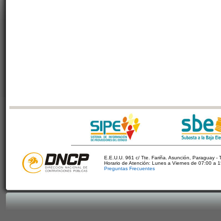
E.E.U.U. 961 c/ Tte. Fariña. Asunción, Paraguay - 
Horario de Atención: Lunes a Viernes de 07:00 a 
Preguntas Frecuentes